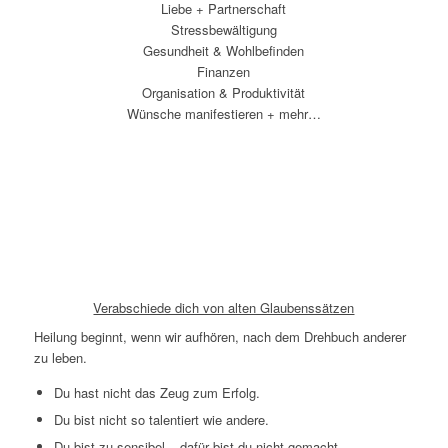
Liebe + Partnerschaft
Stressbewältigung
Gesundheit & Wohlbefinden
Finanzen
Organisation & Produktivität
Wünsche manifestieren + mehr…
CLEAR → AlLIGN → THRIVE
Verabschiede dich von alten Glaubenssätzen
Heilung beginnt, wenn wir aufhören, nach dem Drehbuch anderer
zu leben.
Du hast nicht das Zeug zum Erfolg.
Du bist nicht so talentiert wie andere.
Du bist zu sensibel – dafür bist du nicht gemacht.